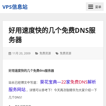
VPS信息站
菜单
一
个
十
好用速度快的几个免费DNS服
多
年
务器
历
史
老
发
11月 20, 2009
分
免费资源
标
免费资源
站
表
类：
签：
于：
好用速度快的几个免费dns服务器
葵花宝典—
22
家
免费DNS
解析
站长已经博文中写道：
服务网站
，详情可以参考下！今天再次取精华为大家介绍一下
几个DNS！