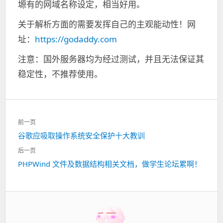
塬有的网域名称设定，相当好用。
关于解析方面的需要发挥自己的主观能动性！网
址：
https://godaddy.com
注意：国外服务器均为经过测试，并且无法保证其
稳定性，不推荐使用。
文
前一页
章
谷歌应吸取操作系统安全保护十大教训
上
导
一
航
后一页
篇：
PHPWind 文件及数据结构相关文档，做学生论坛累啊！
下
一
篇：