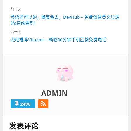
文
前一页
章
英语还可以的，赚美金去，DevHub – 免费创建英文垃圾
上
导
站(自动更新)
一
航
篇：
后一页
恋吧推荐Vbuzzer—领取60分钟手机回拨免费电话
下
一
篇：
ADMIN
2490
发表评论