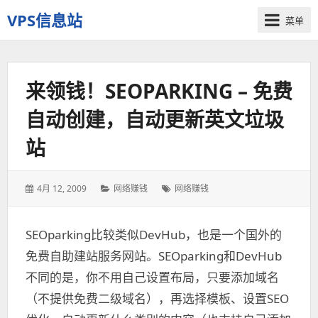
VPS信息站
菜单
一
个
十
来领钱！SEOPARKING – 免费
多
年
自动创建，自动更新英文垃圾
历
史
站
老
站
发
4月 12, 2009
分
网络赚钱
标
网络赚钱
表
类：
签：
于：
SEOparking比较类似DevHub，也是一个国外的
免费自助建站服务网站。SEOparking和DevHub
不同的是，你不用自己设置布局，只要添加域名
（不提供免费二级域名），再选择模板、设置SEO