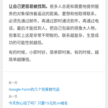
让自己更容易被找到。
很多人总是和需要他提供服
务的对象保持着遥远的距离。要想和他取得联系，
必须先通过邮件，再通过即时通讯软件，再通过电
话，最后才能找到人。把自己包装的很像大人物，
但事实上这是非常不明智的。联系越复杂，生意成
功的可能性就越低。
有的时候，小即时好，简单即时美。有的时候，越
简单越赚钱。
文
前一页
章
Google Form的几个完美替代品
上
导
一
航
后一页
篇：
今天你心动了吗？只要15元的.in域名
下