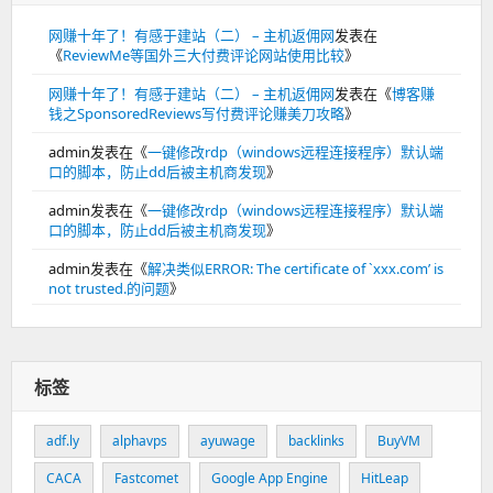
网赚十年了！有感于建站（二） – 主机返佣网
发表在
《
ReviewMe等国外三大付费评论网站使用比较
》
网赚十年了！有感于建站（二） – 主机返佣网
发表在《
博客赚
钱之SponsoredReviews写付费评论赚美刀攻略
》
admin
发表在《
一键修改rdp（windows远程连接程序）默认端
口的脚本，防止dd后被主机商发现
》
admin
发表在《
一键修改rdp（windows远程连接程序）默认端
口的脚本，防止dd后被主机商发现
》
admin
发表在《
解决类似ERROR: The certificate of `xxx.com’ is
not trusted.的问题
》
标签
adf.ly
alphavps
ayuwage
backlinks
BuyVM
CACA
Fastcomet
Google App Engine
HitLeap