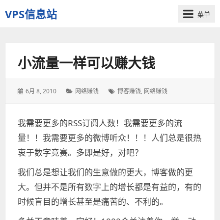
VPS信息站
菜单
一
个
十
小流量一样可以赚大钱
多
年
历
发
6月 8, 2010
分
网络赚钱
标
博客赚钱
,
网络赚钱
史
表
类：
签：
老
于：
站
我需要更多的RSS订阅人数！我需要更多的流
量！！我需要更多的微博听众！！！人们总是很热
衷于数字竞赛。多即是好，对吧？
我们总是想让我们的生意做的更大，博客做的更
大。但并不是所有数字上的增长都是有益的，有的
时候盲目的增长甚至是痛苦的、不利的。