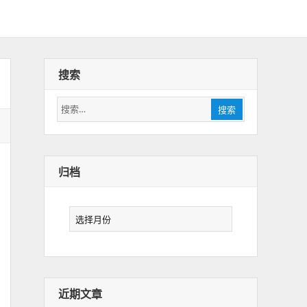
搜索
搜
搜索
索：
归档
归
档
近期文章