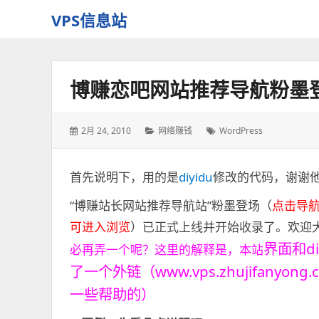
VPS信息站
一
个
十
博赚恋吧网站推荐导航粉墨
多
年
历
发
2月 24, 2010
分
网络赚钱
标
WordPress
史
表
类：
签：
老
于：
站
首先说明下，用的是
diyidu
修改的代码，谢谢他
“博赚站长网站推荐导航站”粉墨登场（
点击导航
可进入浏览
）已正式上线并开始收录了。欢迎
界面和
d
必再弄一个呢？这里的解释是，本站
了一个外链（www.vps.zhujifany
一些帮助的）