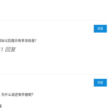
回复
网址以后提示有非法信息?
:51 回复
回复
？为什么说还有外链呢？
客