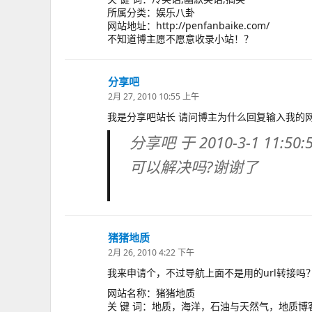
所属分类：娱乐八卦
网站地址：http://penfanbaike.com/
不知道博主愿不愿意收录小站！？
分享吧
说
道：
2月 27, 2010 10:55 上午
我是分享吧站长 请问博主为什么回复输入我的
分享吧 于 2010-3-1 11:50
可以解决吗?谢谢了
猪猪地质
说
道：
2月 26, 2010 4:22 下午
我来申请个，不过导航上面不是用的url转接吗
网站名称：猪猪地质
关 键 词：地质，海洋，石油与天然气，地质博