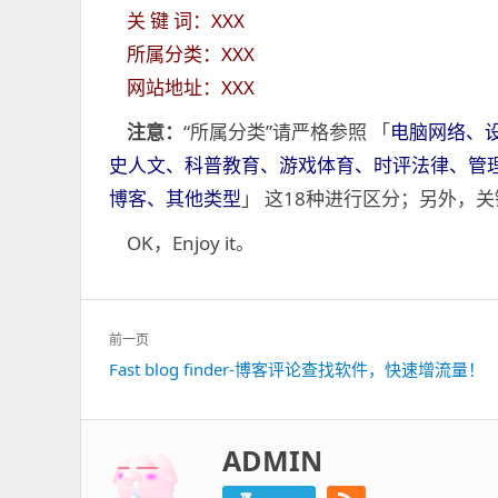
关 键 词：XXX
所属分类：XXX
网站地址：XXX
注意：
“所属分类”请严格参照 「
电脑网络、
史人文、科普教育、游戏体育、时评法律、管
博客、其他类型
」 这18种进行区分；另外，
OK，Enjoy it。
文
前一页
章
Fast blog finder-博客评论查找软件，快速增流量！
上
导
一
航
篇：
ADMIN