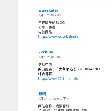
wuyekafei
说
道：
3月 5, 2010 9:45 上午
午夜咖啡的BLOG
分享，免费
电脑网络
http://www.wuyekafei.tk
22china
说
道：
3月 1, 2010 3:06 下午
信息中国
致力服务于广大草根站长 22CHINA.INFO!
综合博客
http://www.22china.info
喂喂
说
道：
2月 28, 2010 6:37 下午
网站名称：喷饭百科
关 键 词：冷笑话,幽默笑话,搞笑