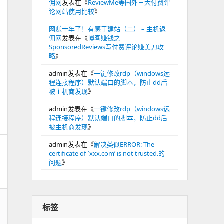
佣网
发表在《
ReviewMe等国外三大付费评
论网站使用比较
》
网赚十年了！有感于建站（二） – 主机返
佣网
发表在《
博客赚钱之
SponsoredReviews写付费评论赚美刀攻
略
》
admin
发表在《
一键修改rdp（windows远
程连接程序）默认端口的脚本，防止dd后
被主机商发现
》
admin
发表在《
一键修改rdp（windows远
程连接程序）默认端口的脚本，防止dd后
被主机商发现
》
admin
发表在《
解决类似ERROR: The
certificate of `xxx.com’ is not trusted.的
问题
》
标签