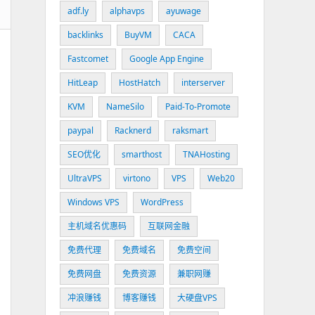
adf.ly
alphavps
ayuwage
backlinks
BuyVM
CACA
Fastcomet
Google App Engine
HitLeap
HostHatch
interserver
KVM
NameSilo
Paid-To-Promote
paypal
Racknerd
raksmart
SEO优化
smarthost
TNAHosting
UltraVPS
virtono
VPS
Web20
Windows VPS
WordPress
主机域名优惠码
互联网金融
免费代理
免费域名
免费空间
免费网盘
免费资源
兼职网赚
冲浪赚钱
博客赚钱
大硬盘VPS