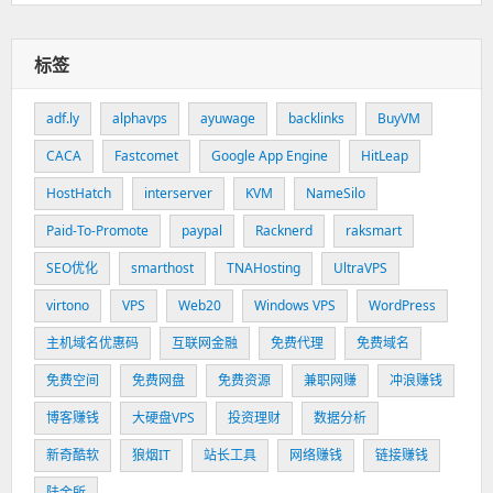
标签
adf.ly
alphavps
ayuwage
backlinks
BuyVM
CACA
Fastcomet
Google App Engine
HitLeap
HostHatch
interserver
KVM
NameSilo
Paid-To-Promote
paypal
Racknerd
raksmart
SEO优化
smarthost
TNAHosting
UltraVPS
virtono
VPS
Web20
Windows VPS
WordPress
主机域名优惠码
互联网金融
免费代理
免费域名
免费空间
免费网盘
免费资源
兼职网赚
冲浪赚钱
博客赚钱
大硬盘VPS
投资理财
数据分析
新奇酷软
狼烟IT
站长工具
网络赚钱
链接赚钱
陆金所