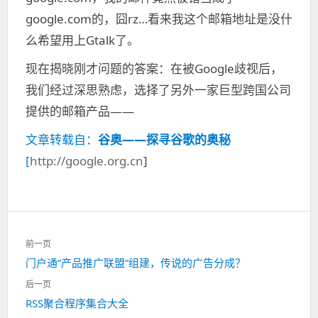
google.com的，囧rz…看来我这个邮箱地址是没什
么希望用上Gtalk了。
现在揭晓刚才问题的答案：在被Google歧视后，
我们经过深思熟虑，选择了另外一家巨型跨国公司
提供的邮箱产品——
文章转载自：
谷奥——探寻谷歌的奥秘
[
http://google.org.cn
]
文
前一页
章
门户通”产品推广联盟”组建，传说的广告分成？
上
导
一
航
后一页
篇：
RSS聚合程序集合大全
下