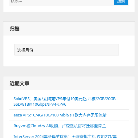
搜索
索：
归档
归
档
近期文章
SolidVPS：美国/立陶宛VPS年付10美元起,四核/2GB/20GB
SSD/8TB@10Gbps/IPv4+IPv6
aeza VPS:1C/4G/10G/100 Mbit/s 1欧大内存无限流量
Buyvm被Cloudzy AI收购，卢森堡机房将迁移至荷兰
InterServer 2024年圣诞节优惠：无限虚拟主机 仅$12刀/年