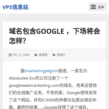
VPS信息站
菜单
一
个
十
域名包含GOOGLE ，下场将会
多
年
怎样？
历
史
老
发
9月 13, 2009
分
挨踢客
标
狼烟IT
站
表
类：
签：
于：
据
marketingpilgrim
报道，一家名为
Absolutee Inc的公司注册了一个
googlewebmarketing.com的域名，用来运营他
们的在线推广业务。不幸的是，Google很快发现
了这个网站，并向ICANN的仲裁论坛提出域名仲
裁。最终的结果……Google获得了这个域名，