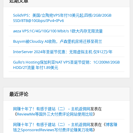
近期文章
SolidVPS：美国/立陶宛VPS年付10美元起,四核/2GB/20GB
SSD/8TB@10Gbps/IPv4+IPv6
aeza VPS:1C/4G/10G/100 Mbit/s 1欧大内存无限流量
Buyvm被Cloudzy AI收购，卢森堡机房将迁移至荷兰
InterServer 2024年圣诞节优惠：无限虚拟主机 仅$12刀/年
Gullo’s Hosting保加利亚NAT VPS圣诞节促销：1C/200M/20GB
HDD/2T流量 年付1.89美元
最近评论
网赚十年了！有感于建站（二） – 主机返佣网
发表在
《
ReviewMe等国外三大付费评论网站使用比较
》
网赚十年了！有感于建站（二） – 主机返佣网
发表在《
博客赚
钱之SponsoredReviews写付费评论赚美刀攻略
》