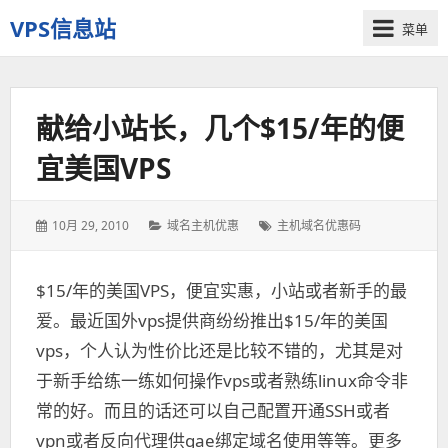
VPS信息站
菜单
一
个
十
献给小站长，几个$15/年的便
多
年
宜美国VPS
历
史
老
发
10月 29, 2010
分
域名主机优惠
标
主机域名优惠码
站
表
类：
签：
于：
$15/年的美国VPS，便宜实惠，小站或者新手的最
爱。最近国外vps提供商纷纷推出$15/年的美国
vps，个人认为性价比还是比较不错的，尤其是对
于新手给练一练如何操作vps或者熟练linux命令非
常的好。而且的话还可以自己配置开通SSH或者
vpn或者反向代理供gae绑定域名使用等等。更多