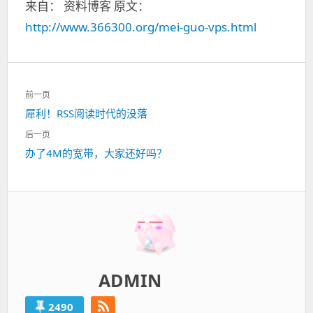
来自： 资料博客 原文：
http://www.366300.org/mei-guo-vps.html
文
前一页
章
犀利！RSS阅读时代的没落
上
导
一
航
后一页
篇：
办了4M的宽带，大家还好吗？
下
一
篇：
ADMIN
2490