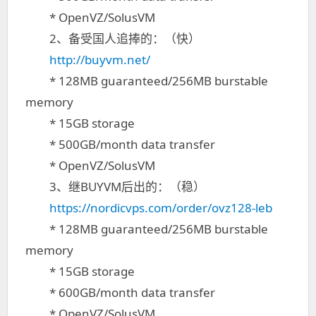
* OpenVZ/SolusVM
2、备受国人追捧的：（快）
http://buyvm.net/
* 128MB guaranteed/256MB burstable
memory
* 15GB storage
* 500GB/month data transfer
* OpenVZ/SolusVM
3、继BUYVM后出的：（稳）
https://nordicvps.com/order/ovz128-leb
* 128MB guaranteed/256MB burstable
memory
* 15GB storage
* 600GB/month data transfer
* OpenVZ/SolusVM