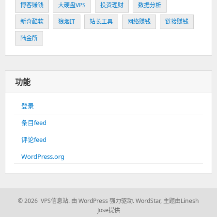
博客赚钱
大硬盘VPS
投资理财
数据分析
新奇酷软
狼烟IT
站长工具
网络赚钱
链接赚钱
陆金所
功能
登录
条目feed
评论feed
WordPress.org
© 2026 VPS信息站.
由 WordPress 强力驱动.
WordStar
,
主题由Linesh
Jose提供