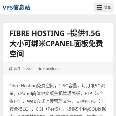
VPS信息站
菜单
一
个
十
FIBRE HOSTING –提供1.5G
多
年
大小可绑米CPANEL面板免费
历
史
空间
老
站
发
10月 19, 2009
分
Contributors
表
类：
于：
Fibre Hosting免费空间，1.5G容量，每月限5G流
量，cPanel简体中文版主机管理面板，FTP（5个
帐户）、Web方式上传管理文件，支持PHP5（非
安全模式）、CGI（Perl5），提供5个MySQL数据