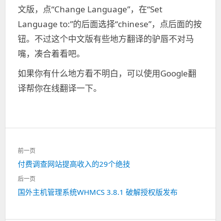
文版，点“Change Language”，在“Set
Language to:”的后面选择“chinese”，点后面的按
钮。不过这个中文版有些地方翻译的驴唇不对马
嘴，凑合着看吧。
如果你有什么地方看不明白，可以使用Google翻
译帮你在线翻译一下。
文
前一页
章
付费调查网站提高收入的29个绝技
上
导
一
航
后一页
篇：
国外主机管理系统WHMCS 3.8.1 破解授权版发布
下
一
篇：