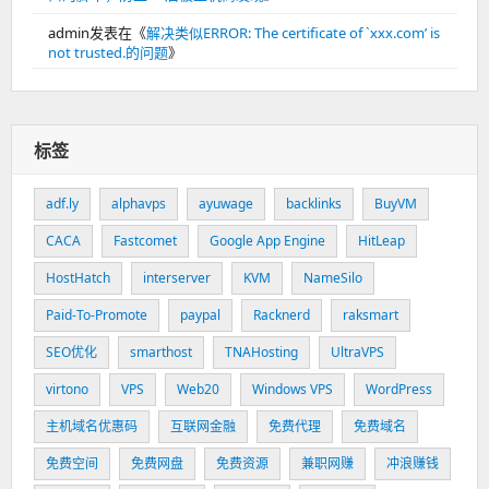
admin
发表在《
解决类似ERROR: The certificate of `xxx.com’ is
not trusted.的问题
》
标签
adf.ly
alphavps
ayuwage
backlinks
BuyVM
CACA
Fastcomet
Google App Engine
HitLeap
HostHatch
interserver
KVM
NameSilo
Paid-To-Promote
paypal
Racknerd
raksmart
SEO优化
smarthost
TNAHosting
UltraVPS
virtono
VPS
Web20
Windows VPS
WordPress
主机域名优惠码
互联网金融
免费代理
免费域名
免费空间
免费网盘
免费资源
兼职网赚
冲浪赚钱