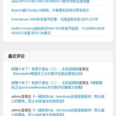
aeza VPS:1C/4G/10G/100 Mbit/s 1欧大内存无限流量
Buyvm被Cloudzy AI收购，卢森堡机房将迁移至荷兰
InterServer 2024年圣诞节优惠：无限虚拟主机 仅$12刀/年
Gullo’s Hosting保加利亚NAT VPS圣诞节促销：1C/200M/20GB
HDD/2T流量 年付1.89美元
最近评论
网赚十年了！有感于建站（二） – 主机返佣网
发表在
《
ReviewMe等国外三大付费评论网站使用比较
》
网赚十年了！有感于建站（二） – 主机返佣网
发表在《
博客赚
钱之SponsoredReviews写付费评论赚美刀攻略
》
admin
发表在《
一键修改rdp（windows远程连接程序）默认端
口的脚本，防止dd后被主机商发现
》
admin
发表在《
一键修改rdp（windows远程连接程序）默认端
口的脚本，防止dd后被主机商发现
》