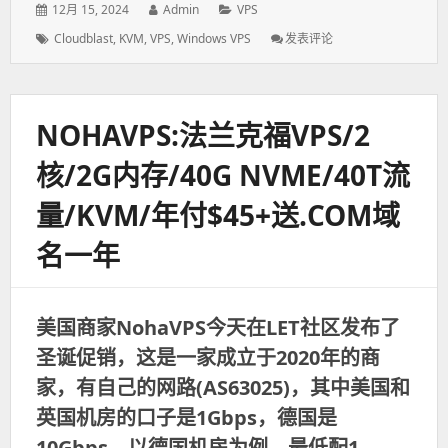
发
12月 15, 2024
作
Admin
分
VPS
表
者：
类：
标
Cloudblast
,
KVM
,
VPS
,
Windows VPS
发表评论
: Cloudblast
于：
签：
欧
洲
便
宜
NOHAVPS:法兰克福VPS/2
VPS，
2C/12GB
核/2G内存/40G NVME/40T流
DDR4/60GB
NVMe/10Gbps，
量/KVM/年付$45+送.COM域
限
时
名一年
月
付
6€
，
美国商家NohaVPS今天在LET社区发布了
按
小
圣诞促销，这是一家成立于2020年的商
时
收
家，有自己的网路(AS63025)，其中美国和
费
英国机房的口子是1Gbps，德国是
10Gbps，以德国机房为例，最低配1...