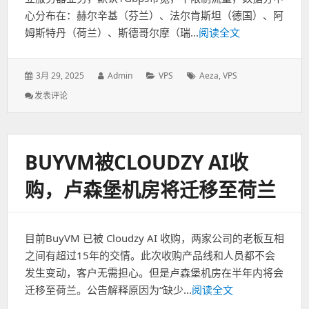
四
心分布在：赫尔辛基（芬兰）、法尔肯斯坦（德国）、阿
核/2GB/20GB
姆斯特丹（荷兰）、斯德哥尔摩（瑞...
阅读全文
SSD/8TB@10Gbps/IPv4+IPv6
发
3月 29, 2025
作
Admin
分
VPS
标
Aeza
,
VPS
表
者：
类：
签：
发表评论
: Aeza
于：
VPS:1C/4G/10G/100
Mbit/s
1
欧
BUYVM被CLOUDZY AI收
大
内
购，卢森堡机房将迁移至荷兰
存
无
限
流
目前BuyVM 已被 Cloudzy AI 收购，两家公司的老板互相
量
之间有超过15年的交情。此次收购产品线和人员都不会
发生变动，客户无需担心。但是卢森堡机房在半年内将会
迁移至荷兰。公告解释原因为“缺少...
阅读全文