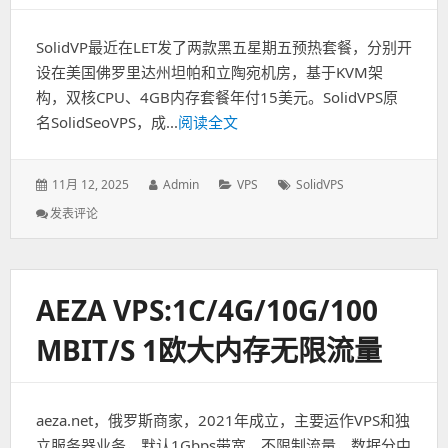
SolidVP
最近在LET发了两款黑五星期五预热套餐，分别开
设在美国佛罗里达州坦帕和立陶宛机房，基于KVM架
构，双核CPU、4GB内存套餐年付15美元。SolidVPS原
名SolidSeoVPS，成...
阅读全文
发
11月 12, 2025
作
Admin
分
VPS
标
SolidVPS
表
者：
类：
签：
发表评论
: SolidVPS：
于：
美
国/
立
陶
AEZA VPS:1C/4G/10G/100
宛
VPS
MBIT/S 1欧大内存无限流量
年
付
10
美
aeza.net，俄罗斯商家，2021年成立，主要运作VPS和独
元
起,
立服务器业务，默认1Gbps带宽，不限制流量，数据分中