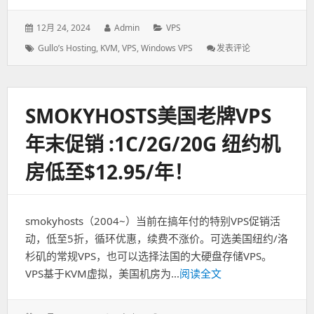
发
12月 24, 2024
作
Admin
分
VPS
表
者：
类：
标
Gullo’s Hosting
,
KVM
,
VPS
,
Windows VPS
发表评论
: Gullo’s
于：
签：
Hosting
保
加
利
SMOKYHOSTS美国老牌VPS
亚
NAT
年末促销 :1C/2G/20G 纽约机
VPS
圣
房低至$12.95/年！
诞
节
促
销：
smokyhosts（2004~）当前在搞年付的特别VPS促销活
1C/200M/20GB
HDD/2T
动，低至5折，循环优惠，续费不涨价。可选美国纽约/洛
流
杉矶的常规VPS，也可以选择法国的大硬盘存储VPS。
量
VPS基于KVM虚拟，美国机房为...
阅读全文
年
付
1.89