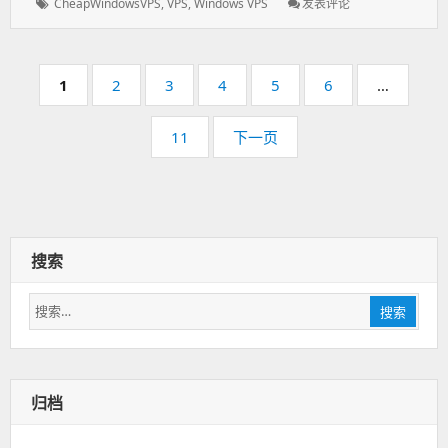
标
CheapWindowsVPS
,
VPS
,
Windows VPS
发表评论
: CheapWindows
于：
签：
2024
年
黑
分
五
页
1
页
2
页
3
页
4
页
5
页
6
…
页
优
码：
码：
码：
码：
码：
码：
惠,2C/4G/60G
页
11
下一页
Windows
码：
VPS
年
付
仅
$50
搜索
搜
搜索
索：
归档
归