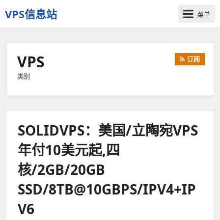
VPS信息站
菜单
一
个
十
VPS
订阅
多
年
类别
历
史
老
站
SOLIDVPS：美国/立陶宛VPS
年付10美元起,四
核/2GB/20GB
SSD/8TB@10GBPS/IPV4+IP
V6