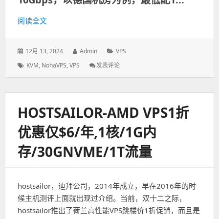
阅读全文
发
12月 13, 2024
作
Admin
分
VPS
表
者：
类：
标
KVM
,
NohaVPS
,
VPS
发表评论
: NohaVPS:
于：
签：
法
兰
克
福
HOSTSAILOR-AMD VPS1折
VPS/2
核/2G
优惠仅$6/年,1核/1G内
内
存/40G
存/30GNVME/1T流量
NVMe/40T
流
量/KVM/
年
hostsailor，迪拜公司，2014年成立，早在2016年的时
付
$45+送.com
候主机测评上面就出现过介绍。当前，双十二之际，
域
hostsailor推出了荷兰高性能VPS跳楼价1折促销，而且是
名