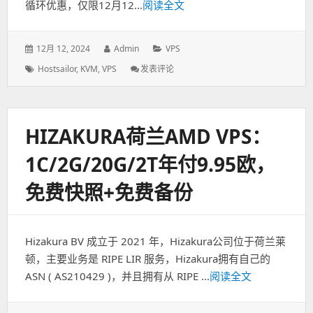
循环优惠，仅限12月12...
阅读全文
一
年
发
12月 12, 2024
作
Admin
分
VPS
表
者：
类：
标
Hostsailor
,
KVM
,
VPS
发表评论
: Hostsailor-
于：
签：
AMD
VPS1
折
优
HIZAKURA荷兰AMD VPS：
惠
仅
1C/2G/20G/2T年付9.95欧，
$6/
年,1
免费快照+免费备份
核/1G
内
存/30gNVMe/1T
流
Hizakura BV 成立于 2021 年，Hizakura公司位于荷兰莱
量
顿，主要业务是 RIPE LIR 服务，Hizakura拥有自己的
ASN ( AS210429 )，并且拥有从 RIPE ...
阅读全文