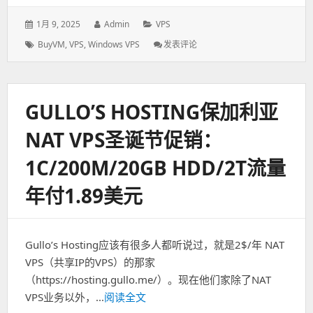
发
1月 9, 2025
作
Admin
分
VPS
表
者：
类：
标
BuyVM
,
VPS
,
Windows VPS
发表评论
: Buyvm
于：
签：
被
Cloudzy
AI
收
GULLO’S HOSTING保加利亚
购，
卢
NAT VPS圣诞节促销：
森
堡
1C/200M/20GB HDD/2T流量
机
房
年付1.89美元
将
迁
移
至
Gullo’s Hosting应该有很多人都听说过，就是2$/年 NAT
荷
兰
VPS（共享IP的VPS）的那家
（https://hosting.gullo.me/）。现在他们家除了NAT
VPS业务以外，...
阅读全文