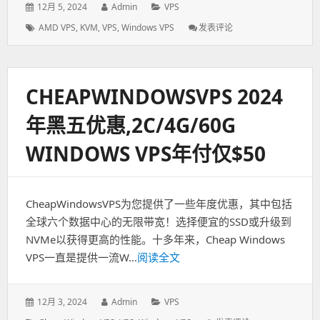
发
12月 5, 2024
作
Admin
分
VPS
表
者：
类：
标
AMD VPS
,
KVM
,
VPS
,
Windows VPS
发表评论
: Hizakura
于：
签：
荷
兰
AMD
VPS：
CHEAPWINDOWSVPS 2024
1C/2G/20G/2T
年
年黑五优惠,2C/4G/60G
付
9.95
WINDOWS VPS年付仅$50
欧，
免
费
快
CheapWindowsVPS为您提供了一些年度优惠，其中包括
照
+免
全球六个数据中心的无限带宽！选择便宜的SSD或升级到
费
NVMe以获得更高的性能。十多年来，Cheap Windows
备
VPS一直是提供一流W...
阅读全文
份
发
12月 3, 2024
作
Admin
分
VPS
表
者：
类：