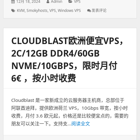
美
发
12月 18, 2024
作
Admin
分
VPS
元
表
者：
类：
标
KVM
,
Smokyhosts
,
VPS
,
Windows VPS
发表评论
: Smokyhosts
于：
签：
美
国
老
牌
CLOUDBLAST欧洲便宜VPS，
VPS
年
2C/12GB DDR4/60GB
末
促
NVME/10GBPS，限时月付
销
:1C/2G/20G
6€ ，按小时收费
纽
约
机
房
Cloudblast 是一家新成立的云服务器主机商，总部位于
低
至
阿联酋迪拜，提供欧洲荷兰 VPS，10Gbps 带宽，按小时
$12.95/
收费，月付 3.6 欧元起，价格还是比较便宜点的，需要的
年！
朋友可以关注一下。支持支...
阅读全文