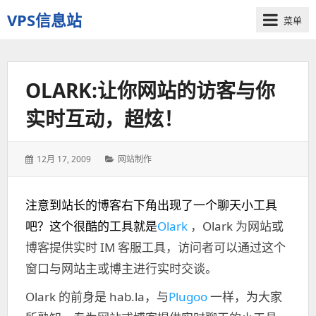
VPS信息站
菜单
一
个
十
OLARK:让你网站的访客与你
多
年
实时互动，超炫！
历
史
老
发
12月 17, 2009
分
网站制作
站
表
类：
于：
注意到站长的博客右下角出现了一个聊天小工具
吧？这个很酷的工具就是
Olark
，Olark 为网站或
博客提供实时 IM 客服工具，访问者可以通过这个
窗口与网站主或博主进行实时交谈。
Olark 的前身是 hab.la，与
Plugoo
一样，为大家